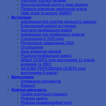
Протидія торгівлі людьми
Консультаційний центр з прав людини
Правила поведінки здобувачів освіти
Офіс дітей та молоді “ДІйМО”
Вступнику
Інформація про освітню діяльність закладу
Електронний кабінет вступника
Контакти приймальної комісії
Інформація про приймальну комісію
Спеціальності 2025 року
Регіональне замовлення 2024
Оголошення
День відкритих дверей
Рішення приймальної комісії
ВИЩА ОСВІТА (для випускників 11 класів,
коледжів та ЗВО)
ФАХОВА ПЕРЕДВИЩА ОСВІТА (для
випускників 9 класів)
Випускнику
Отримання документів
Вакансії
Освітня діяльність
Графік освітнього процесу
Розклад занять
Розклад екзаменаційної сесії