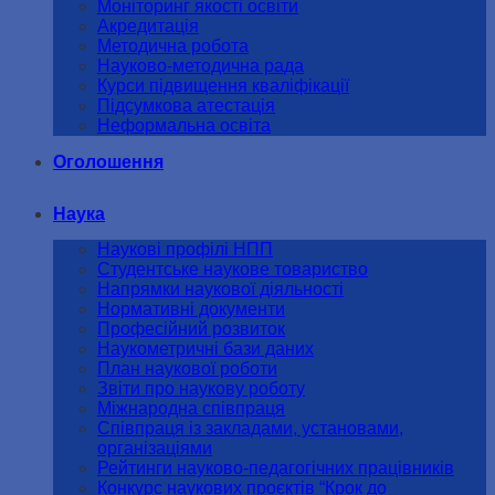
Моніторинг якості освіти
Акредитація
Методична робота
Науково-методична рада
Курси підвищення кваліфікації
Підсумкова атестація
Неформальна освіта
Оголошення
Наука
Наукові профілі НПП
Студентське наукове товариство
Напрямки наукової діяльності
Нормативні документи
Професійний розвиток
Наукометричні бази даних
План наукової роботи
Звіти про наукову роботу
Міжнародна співпраця
Співпраця із закладами, установами,
організаціями
Рейтинги науково-педагогічних працівників
Конкурс наукових проєктів “Крок до