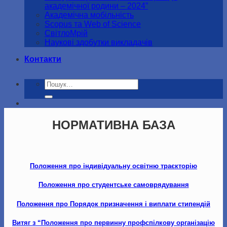
академічної родини – 2024”
Академічна мобільність
Scopus та Web of Science
СвітлоМрій
Наукові здобутки викладачів
Контакти
Шукати:
НОРМАТИВНА БАЗА
Положення про індивідуальну освітню траєкторію
Положення про студентське самоврядування
Положення про Порядок призначення і виплати стипендій
Витяг з “Положення про первинну профспілкову організацію