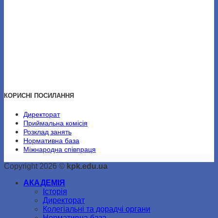
КОРИСНІ ПОСИЛАННЯ
Директорат
Приймальна комісія
Розклад занять
Нормативна база
Міжнародна співпраця
Copyright 2026 ©
kpk.edu.ua
АКАДЕМІЯ
Історія
Директорат
Колегіальні та дорадчі органи
Нормативна база