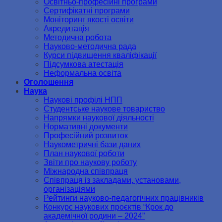
Освітньо-професійні програми
Сертифікатні програми
Моніторинг якості освіти
Акредитація
Методична робота
Науково-методична рада
Курси підвищення кваліфікації
Підсумкова атестація
Неформальна освіта
Оголошення
Наука
Наукові профілі НПП
Студентське наукове товариство
Напрямки наукової діяльності
Нормативні документи
Професійний розвиток
Наукометричні бази даних
План наукової роботи
Звіти про наукову роботу
Міжнародна співпраця
Співпраця із закладами, установами,
організаціями
Рейтинги науково-педагогічних працівників
Конкурс наукових проєктів “Крок до
академічної родини – 2024”