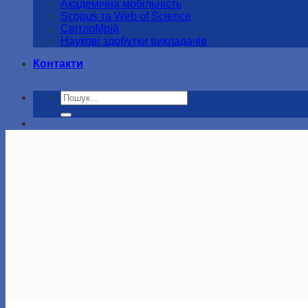
Академічна мобільність
Scopus та Web of Science
СвітлоМрій
Наукові здобутки викладачів
Контакти
Шукати: