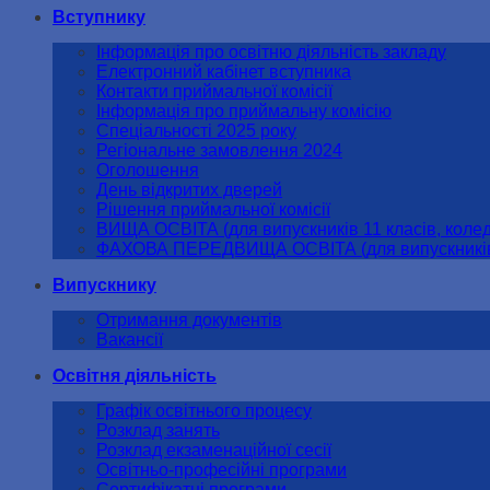
Вступнику
Інформація про освітню діяльність закладу
Електронний кабінет вступника
Контакти приймальної комісії
Інформація про приймальну комісію
Спеціальності 2025 року
Регіональне замовлення 2024
Оголошення
День відкритих дверей
Рішення приймальної комісії
ВИЩА ОСВІТА (для випускників 11 класів, колед
ФАХОВА ПЕРЕДВИЩА ОСВІТА (для випускників 
Випускнику
Отримання документів
Вакансії
Освітня діяльність
Графік освітнього процесу
Розклад занять
Розклад екзаменаційної сесії
Освітньо-професійні програми
Сертифікатні програми