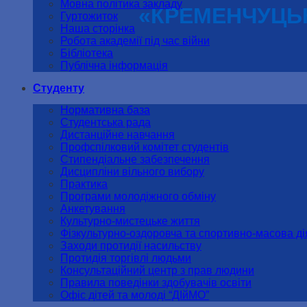
Мовна політика закладу
«КРЕМЕНЧУЦЬК
Гуртожиток
Наша сторінка
Робота академії під час війни
Бібліотека
Публічна інформація
Студенту
Нормативна база
Студентська рада
Дистанційне навчання
Профспілковий комітет студентів
Стипендіальне забезпечення
Дисципліни вільного вибору
Практика
Програми молодіжного обміну
Анкетування
Культурно-мистецьке життя
Фізкультурно-оздоровча та спортивно-масова ді
Заходи протидії насильству
Протидія торгівлі людьми
Консультаційний центр з прав людини
Правила поведінки здобувачів освіти
Офіс дітей та молоді “ДІйМО”