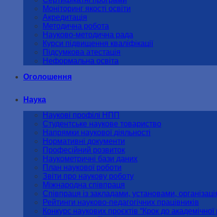
Моніторинг якості освіти
Акредитація
Методична робота
Науково-методична рада
Курси підвищення кваліфікації
Підсумкова атестація
Неформальна освіта
Оголошення
Наука
Наукові профілі НПП
Студентське наукове товариство
Напрямки наукової діяльності
Нормативні документи
Професійний розвиток
Наукометричні бази даних
План наукової роботи
Звіти про наукову роботу
Міжнародна співпраця
Співпраця із закладами, установами, організац
Рейтинги науково-педагогічних працівників
Конкурс наукових проєктів “Крок до академічної