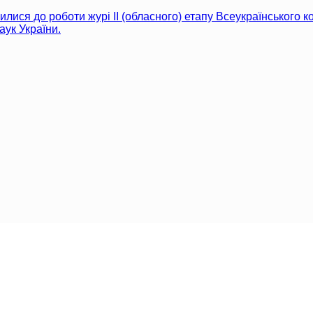
лися до роботи журі ІІ (обласного) етапу Всеукраїнського к
аук України.