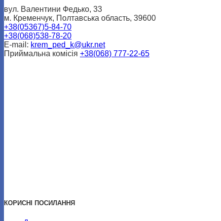
вул. Валентини Федько, 33
м. Кременчук, Полтавська область, 39600
+38(05367)5-84-70
+38(068)538-78-20
E-mail:
krem_ped_k@ukr.net
Приймальна комісія
+38(068) 777-22-65
КОРИСНІ ПОСИЛАННЯ