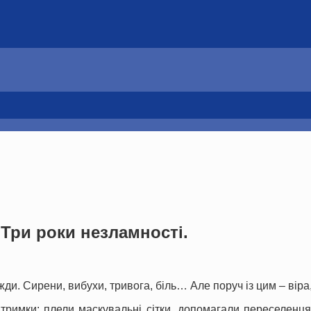
 Три роки незламності.
ди. Сирени, вибухи, тривога, біль… Але поруч із цим – віра, 
римки: плели маскувальні сітки, допомагали переселенцям