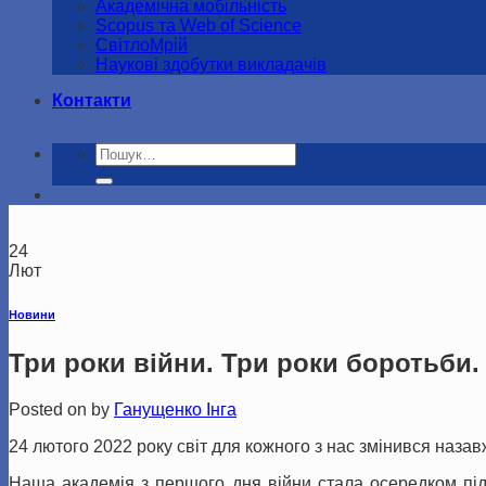
Академічна мобільність
Scopus та Web of Science
СвітлоМрій
Наукові здобутки викладачів
Контакти
Шукати:
24
Лют
Новини
Три роки війни. Три роки боротьби.
Posted on
by
Ганущенко Інга
24 лютого 2022 року світ для кожного з нас змінився назавж
Наша академія з першого дня війни стала осередком підт