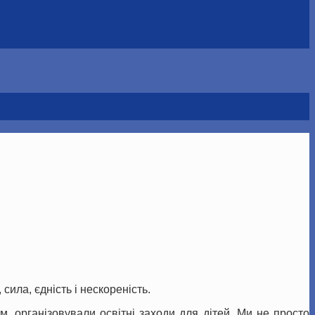
сила, єдність і нескореність.
, організовували освітні заходи для дітей. Ми не просто