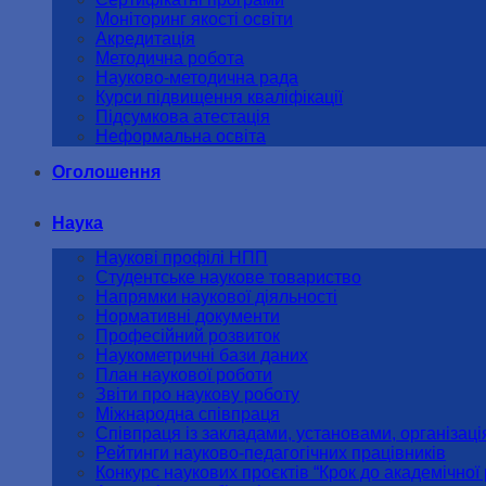
Моніторинг якості освіти
Акредитація
Методична робота
Науково-методична рада
Курси підвищення кваліфікації
Підсумкова атестація
Неформальна освіта
Оголошення
Наука
Наукові профілі НПП
Студентське наукове товариство
Напрямки наукової діяльності
Нормативні документи
Професійний розвиток
Наукометричні бази даних
План наукової роботи
Звіти про наукову роботу
Міжнародна співпраця
Співпраця із закладами, установами, організац
Рейтинги науково-педагогічних працівників
Конкурс наукових проєктів “Крок до академічної