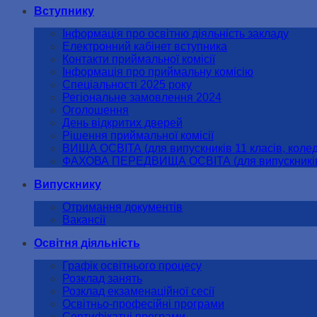
Вступнику
Інформація про освітню діяльність закладу
Електронний кабінет вступника
Контакти приймальної комісії
Інформація про приймальну комісію
Спеціальності 2025 року
Регіональне замовлення 2024
Оголошення
День відкритих дверей
Рішення приймальної комісії
ВИЩА ОСВІТА (для випускників 11 класів, колед
ФАХОВА ПЕРЕДВИЩА ОСВІТА (для випускників 
Випускнику
Отримання документів
Вакансії
Освітня діяльність
Графік освітнього процесу
Розклад занять
Розклад екзаменаційної сесії
Освітньо-професійні програми
Сертифікатні програми