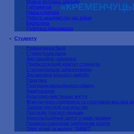
Мовна політика закладу
«КРЕМЕНЧУЦЬК
Гуртожиток
Наша сторінка
Робота академії під час війни
Бібліотека
Публічна інформація
Студенту
Нормативна база
Студентська рада
Дистанційне навчання
Профспілковий комітет студентів
Стипендіальне забезпечення
Дисципліни вільного вибору
Практика
Програми молодіжного обміну
Анкетування
Культурно-мистецьке життя
Фізкультурно-оздоровча та спортивно-масова ді
Заходи протидії насильству
Протидія торгівлі людьми
Консультаційний центр з прав людини
Правила поведінки здобувачів освіти
Офіс дітей та молоді “ДІйМО”